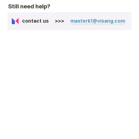
Still need help
?  
contact us     >>>     
masterk1@visang.com