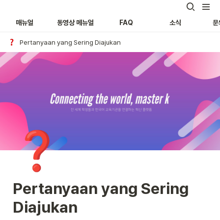
매뉴얼
동영상 메뉴얼
FAQ
소식
문
Pertanyaan yang Sering Diajukan
❓
Pertanyaan yang Sering 
Diajukan